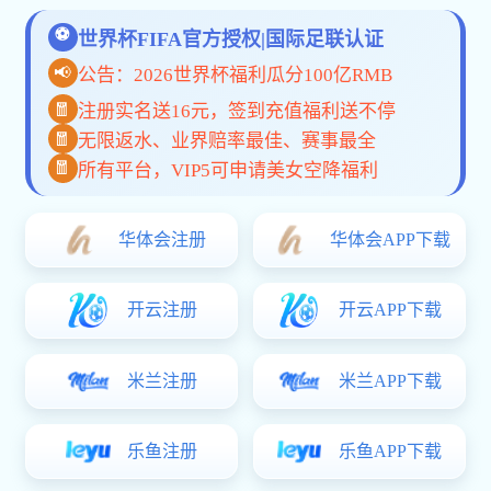
首页
/
体育新闻
/ 正文