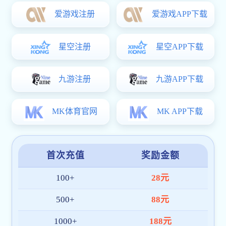
2026-05-28 01:48
73 次阅读
雷霆热火裁判报告揭示关键判罚失误SGA
进攻犯规被误判鲍威尔回线违例未被吹罚
在一场备受瞩目的NBA比赛中，雷霆队与热火队的对
决引发了广泛的争议和讨论。裁判报告揭示了一系列
关键判罚失误，其中最引人注目的是SGA（沙伊·吉尔
杰斯-亚历山大）的进攻犯规被误判，以及鲍威尔回线
违例未被吹罚。这些判罚不仅影响了比赛走势，也使
得球迷和专家对裁判的执法水平产生了质疑。本文将
从四个方面深入分析这场比赛中的关键判罚失误，包